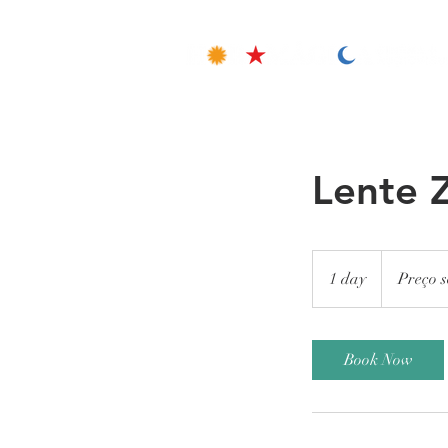
Lente
Preço
sob
1 day
1
Preço s
consulta
d
a
Book Now