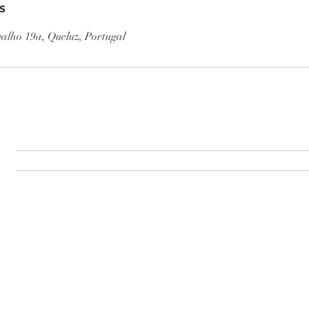
s
alho 19a, Queluz, Portugal
Sobre
Sobre
ABOUT
PRODUCTION
PROJECTS
MA