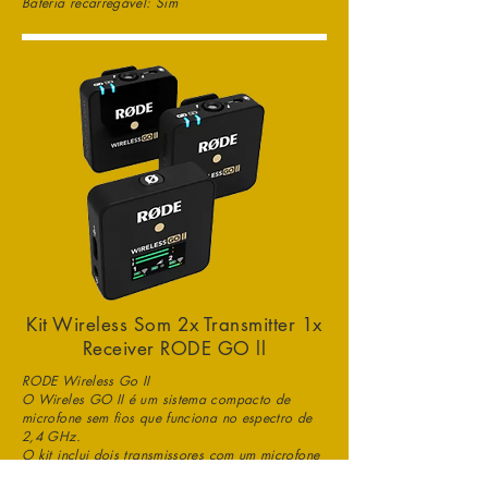
Bateria recarregável: Sim
Kit Wireless Som 2x Transmitter 1x
Receiver RODE GO ll
RODE Wireless Go II
O Wireles GO II é um sistema compacto de
microfone sem fios que funciona no espectro de
2,4 GHz.
O kit inclui dois transmissores com um microfone
interno e um receptor com uma saída TRS de 3,5