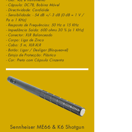
- Cápsula: DC78, Bobina Móvel
- Directividade: Cardióide
- Sensibilidade: - 54 dB +/- 3 dB (0 dB = 1 V /
Pa a 1 KHz)
- Resposta de Frequências: 50 Hz a 15 KHz
- Impedância Saída: 600 ohms 30 % (a 1 KHz)
- Conector: XLR Balanceado
- Corpo: Liga de Zinco
- Cabo: 5 m, XLR-XLR
- Botão: Ligar / Desligar (Bloqueavel)
- Estojo de Protecção: Plástico
- Cor: Preto com Cápsula Cinzenta
Sennheiser ME66 & K6 Shotgun