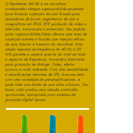
O Sennheiser ME 66 é um microfone
condensador shotgun supercardióide projetado
para fornecer captação de som focada para
operadores de boom, engenheiros de som e
cinegrafistas em ENG, EFP, produção de vídeo e
televisão, transmissão e entrevistas. Seu padrão
polar supercardióide/lobar oferece uma área de
captação estreita e focada com rejeição eficaz
de sons laterais e traseiros do microfone. Uma
ampla resposta de frequência de 40 Hz a 20
kHz garante a captura precisa do sinal em todo
o espectro de frequência, tornando-o bem-vindo
para gravação de diálogo, Foley, efeitos
sonoros e ruído ambiente. Com alta sensibilidade
e classificações máximas de SPL, funciona bem
com uma variedade de pré-amplificadores. e
pode lidar com fontes de som altas e baixas. Seu
baixo ruído produz uma relação sinal-ruído
aprimorada, apropriada para sistemas de
gravação digital típicos.