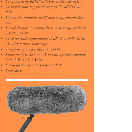
Frequência de RESPOSTA de 40 Hz a 20 kHz
Nível máximo de pressão sonora 132 dB SPL at
P48;
Dimensões diâmetro de 20 mm, comprimento 256
mm
Sensibilidade em campo livre, sem carga (1kHz)21
mV/Pa at P48;
Nível de ruído equivalente 15 dB (A) at P48; 16 dB
(A) with battery powering
Tempo de operação approx. 150 hrs
Fonte de força 48 V +/- 4V or battery/rechargeable
batt. 1,5V/1,2V AA size
Consumo de corrente 4,4 mA at P48
Peso 128 g