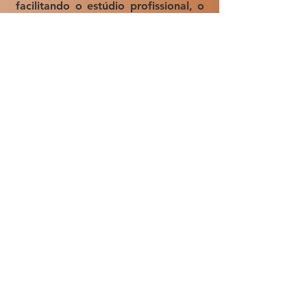
facilitando o estúdio profissional, o
youtube, a fotografia portait e a
gravação de vídeo, o luzes também
podem ser pensadas em DMX
agrupadas em muti-control Bem
estruturado: feito de plástico de liga
de alumínio de alta qualidade com
uma fivela adaptadora de design
especial, portas de celeiro colaterais
e difusor tudo-em-um, muito portátil
e estável. Com suporte em U
giratório de 360 ​​°, você pode
pendurá-lo no teto, iluminando o
chão ou o fundo.