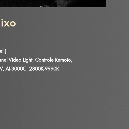
ixo
l )
nel Video Light, Controle Remoto,
, AI-3000C, 2800K-9990K