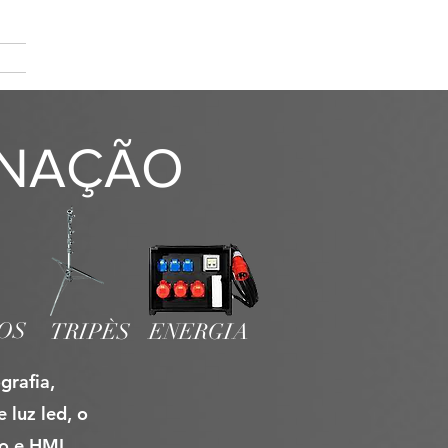
IS
INAÇÃO
OS
TRIPÈS
ENERGIA
grafia,
luz led, o
o e HMI,