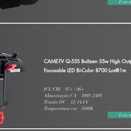
Leia 
CAME-TV Q-55S Boltzen 55w High Outp
Focusable LED Bi-Color 8700 Lux@1m
ICL/CRI 97+ / 96+
Alimentação CA 100V-240V
Tensão DC 12-14,8 V
Temperatura cor 5600K
Leia 