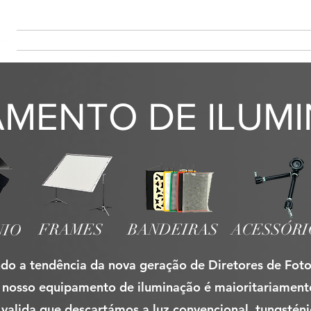
Sobre
Sobre
ABOUT
PRODUCTION
PROJECTS
MA
AMENTO DE ILUM
FRAMES
BANDEIRAS
ACESSÓRI
NIO
do a tendência da nova geração de Diretores de Foto
nosso equipamento de iluminação é maioritariamente 
valida que descartámos a luz convencional, tungsténi