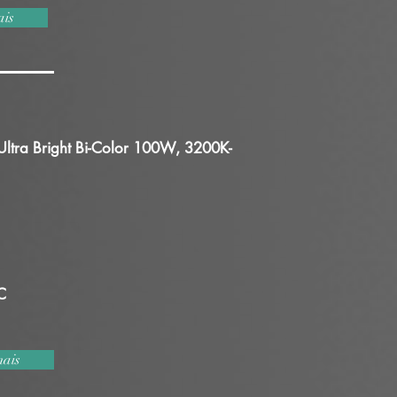
ais
Ultra Bright Bi-Color 100W, 3200K-
C
mais