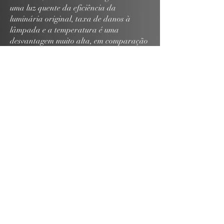
uma luz quente da eficiência da
luminária original, taxa de danos à
lâmpada e a temperatura é uma
desvantagem muito alta, em comparação
com a
A lâmpada de fonte de luz térmica pode
reduzir o calor em mais de 90% desta
seção do condensador LED. As luzes são
amplamente utilizadas em estúdios de
pequeno e médio porte, estúdios, salas de
reuniões, é o conjunto óptico mais
sofisticado Preparação de lâmpadas
O que você receberá: 1x Refletor LED +
focalizável + Filtro com ímã; 1x Celeiro;
1x suporte; 1x cabo de alimentação com
interruptor.