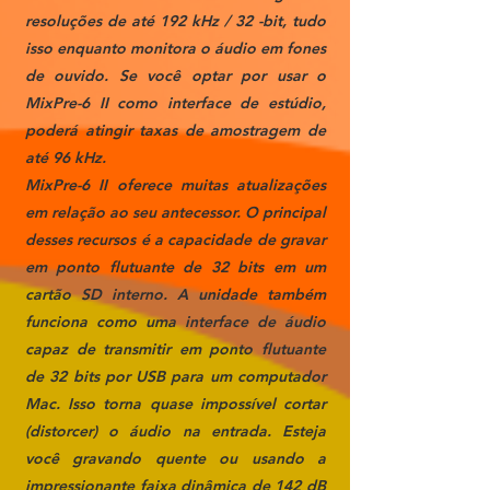
resoluções de até 192 kHz / 32 -bit, tudo
isso enquanto monitora o áudio em fones
de ouvido. Se você optar por usar o
MixPre-6 II como interface de estúdio,
poderá atingir taxas de amostragem de
até 96 kHz.
MixPre-6 II oferece muitas atualizações
em relação ao seu antecessor. O principal
desses recursos é a capacidade de gravar
em ponto flutuante de 32 bits em um
cartão SD interno. A unidade também
funciona como uma interface de áudio
capaz de transmitir em ponto flutuante
de 32 bits por USB para um computador
Mac. Isso torna quase impossível cortar
(distorcer) o áudio na entrada. Esteja
você gravando quente ou usando a
impressionante faixa dinâmica de 142 dB