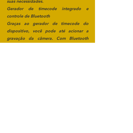
suas necessidades.
Gerador de timecode integrado e
controle de Bluetooth
Graças ao gerador de timecode do
dispositivo, você pode até acionar a
gravação da câmera. Com Bluetooth
integrado, você pode controlar a
unidade pelo aplicativo Wingman,
disponível na Sound Devices. Este
aplicativo exibe medidores de alta
resolução, timecode atual, botões de
transporte e muito mais.
Integração Ambisônica
Após a instalação do plug-in Ambisonics
(disponível separadamente na loja de
plug-ins Sound Devices), gravadores de
campo, desenvolvedores de jogos e
criadores de conteúdo VR apreciarão o