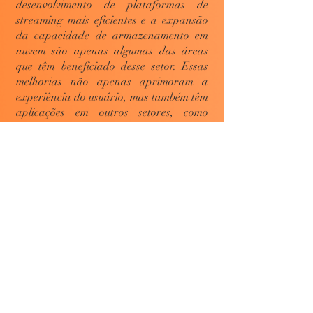
desenvolvimento de plataformas de
streaming mais eficientes e a expansão
da capacidade de armazenamento em
nuvem são apenas algumas das áreas
que têm beneficiado desse setor. Essas
melhorias não apenas aprimoram a
experiência do usuário, mas também têm
aplicações em outros setores, como
medicina, educação e indústria.
As novas tecnologias de transmissão
em direto têm revolucionado as nossas
vidas, enriquecendo a nossa experiência
de consumo de conteúdo, facilitando a
comunicação global e permitindo que
qualquer um partilhe o seu talento com o
mundo. A era do streaming é uma
celebração do acesso, diversidade,
inovação e interação em tempo real.
Devemos Portanto, abraçar essas
tecnologias com entusiasmo e apoiar seu
contínuo desenvolvimento.