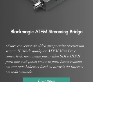
Blackmagic ATEM Streaming Bridge
ONovo conversor de vídeo que permite receber um
stream H.264 de qualquer ATEM Mini Pro e
convertê-lo novamente para vídeo SDI e HDMI
para que você possa enviá-lo para locais remotos
em sua rede Ethernet local ou através da Internet
em todo o mundo!
Leia mais
BLACKMAGIC DESIGN Web Presenter
HD