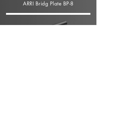
ARRI Bridg Plate BP-8
Tiges
15mm x 20cm Alumínio
19mm x 45cm Aço