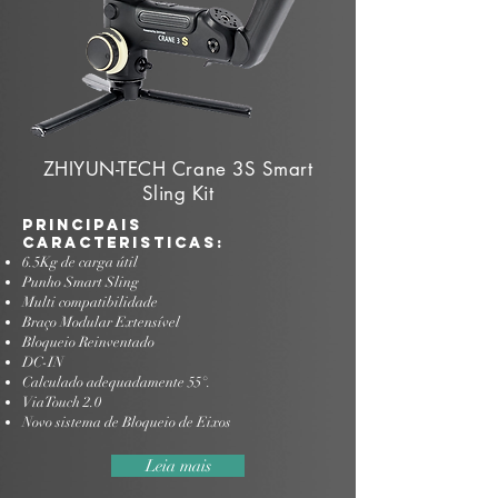
ZHIYUN-TECH Crane 3S Smart
Sling Kit
Principais
Caracteristicas:
6.5Kg de carga útil
Punho Smart Sling
Multi compatibilidade
Braço Modular Extensível
Bloqueio Reinventado
DC-IN
Calculado adequadamente 55°.
ViaTouch 2.0
Novo sistema de Bloqueio de Eixos
Leia mais