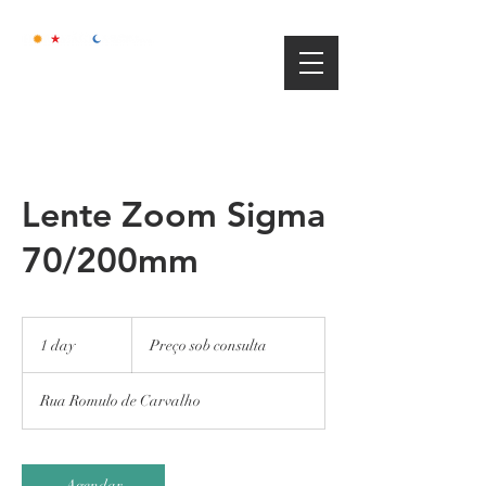
Lente Zoom Sigma
70/200mm
Preço
sob
1 day
1
Preço sob consulta
consulta
d
a
Rua Romulo de Carvalho
Agendar