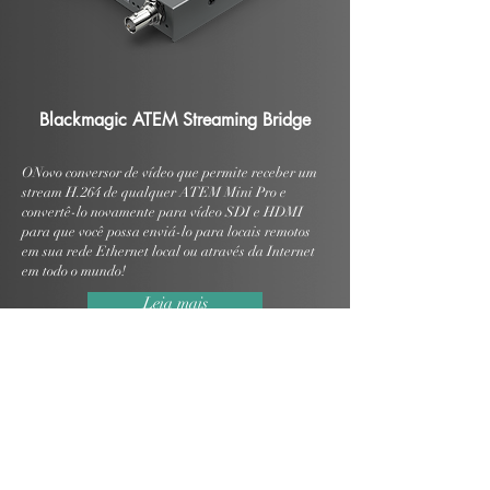
Blackmagic ATEM Streaming Bridge
ONovo conversor de vídeo que permite receber um
stream H.264 de qualquer ATEM Mini Pro e
convertê-lo novamente para vídeo SDI e HDMI
para que você possa enviá-lo para locais remotos
em sua rede Ethernet local ou através da Internet
em todo o mundo!
Leia mais
BLACKMAGIC DESIGN Web Presenter
HD