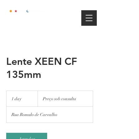
Lente XEEN CF
135mm
Preço
sob
1 day
1
Preço sob consulta
consulta
d
a
Rua Romulo de Carvalho
Agendar