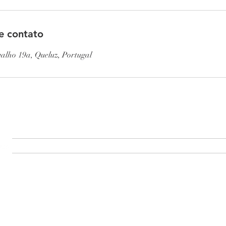
e contato
alho 19a, Queluz, Portugal
SOBRE
PRODUÇÃO
PROJECTOS
CONTACTO
MA