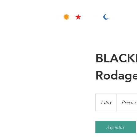
BLACKM
Rodag
Preço
sob
1 day
1
Preço s
consulta
d
a
Agendar