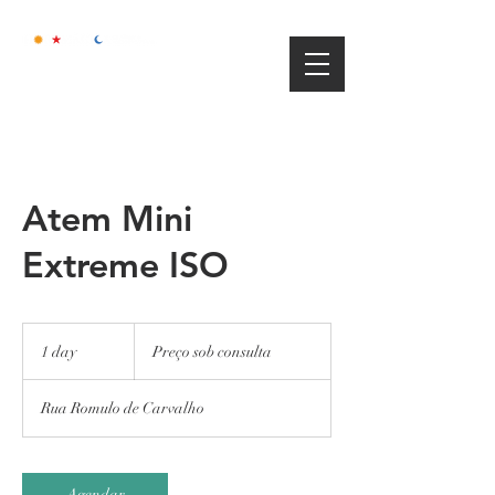
Atem Mini
Extreme ISO
Preço
sob
1 day
1
Preço sob consulta
consulta
d
a
Rua Romulo de Carvalho
Agendar