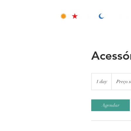
Acessó
Preço
sob
1 day
1
Preço s
consulta
d
a
Agendar