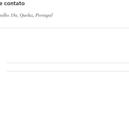
e contato
alho 19a, Queluz, Portugal
SOBRE
PRODUÇÃO
PROJECTOS
CONTACTO
MA