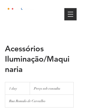
Acessórios
Iluminação/Maqui
naria
Preço
sob
1 day
1
Preço sob consulta
consulta
d
a
Rua Romulo de Carvalho