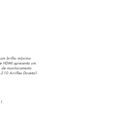
 com brilho máximo
nte HDMI apresenta um
as de monitoramento
210 Arriflex Dovetail -
:1.