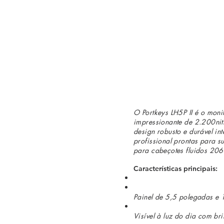
O Portkeys LH5P II é o mon
impressionante de 2.200nit
design robusto e durável in
profissional prontas para s
para cabeçotes fluidos 20
Características principais:
Painel de 5,5 polegadas e 
Visível à luz do dia com br