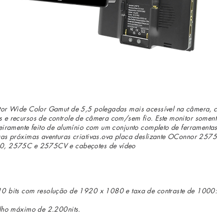
itor Wide Color Gamut de 5,5 polegadas mais acessível na câmera,
s e recursos de controle de câmera com/sem fio. Este monitor some
teiramente feito de alumínio com um conjunto completo de ferrament
uas próximas aventuras criativas.ova placa deslizante OConnor 2575-
60, 2575C e 2575CV e cabeçotes de vídeo
10 bits com resolução de 1920 x 1080 e taxa de contraste de 1000
ilho máximo de 2.200nits.