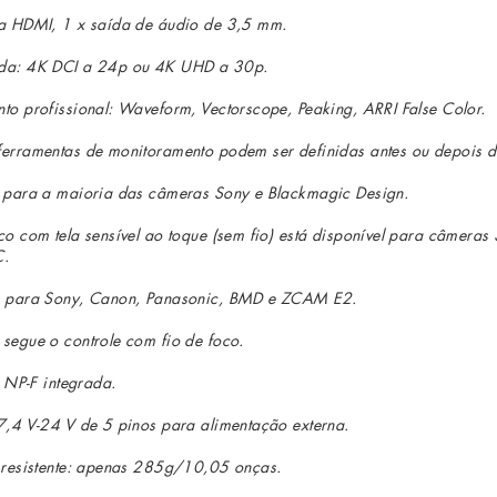
da HDMI, 1 x saída de áudio de 3,5 mm.
ada: 4K DCI a 24p ou 4K UHD a 30p.
to profissional: Waveform, Vectorscope, Peaking, ARRI False Color.
erramentas de monitoramento podem ser definidas antes ou depois d
 para a maioria das câmeras Sony e Blackmagic Design.
o com tela sensível ao toque (sem fio) está disponível para câmeras
C.
o para Sony, Canon, Panasonic, BMD e ZCAM E2.
segue o controle com fio de foco.
y NP-F integrada.
7,4 V-24 V de 5 pinos para alimentação externa.
 resistente: apenas 285g/10,05 onças.