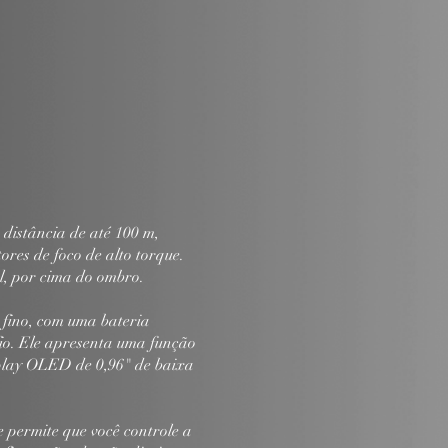
 distância de até 100 m,
res de foco de alto torque.
l, por cima do ombro.
 fino, com uma bateria
io. Ele apresenta uma função
splay OLED de 0,96" de baixa
 permite que você controle a