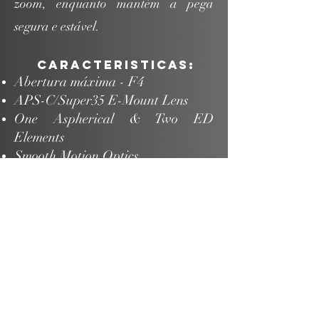
zoom, enquanto mantém a pega
segura e estável.
Caracteristicas:
Abertura máxima - F4
APS-C/Super35 E-Mount Lens
One Aspherical & Two ED
Elements
Smooth Motion Optics
No Focus Shift or Lens Breathing
Switchable Manual and Servo
Zoom
Internal Focus
Optical SteadyShot Image
Stabilization
Control Rings for Focus, Zoom, and
Iris