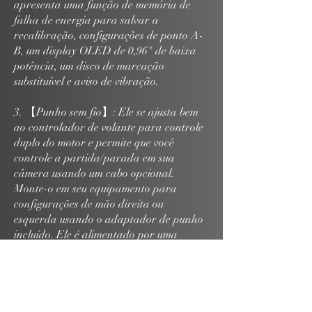
apresenta uma função de memória de
falha de energia para salvar a
recalibração, configurações de ponto A-
B, um display OLED de 0,96" de baixa
potência, um disco de marcação
substituível e aviso de vibração.
3. 【Punho sem fio】: Ele se ajusta bem
ao controlador de volante para controle
duplo do motor e permite que você
controle a partida/parada em sua
câmera usando um cabo opcional.
Monte-o em seu equipamento para
configurações de mão direita ou
esquerda usando o adaptador de punho
incluído. Ele é alimentado por uma
bateria LP-E6 disponível separadamente
e também pode alimentar o motor do
receptor usando um cabo USB-C.
4. 【Dois motores receptores sem fio】: É