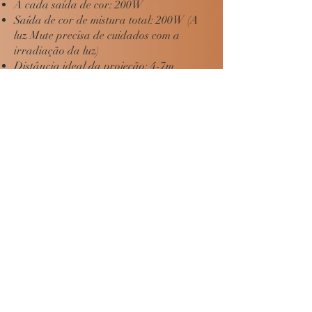
A cada saída de cor: 200W
Saída de cor de mistura total: 200W (A
luz Mute precisa de cuidados com a
irradiação da luz)
Distância ideal da projeção: 4-7m
Controlo de controlo
Modo de controle: DMX-512; Auto run
Canal DMX: 3CH, 4CH
Exposição do painel de controle: Display
LCD + 4 botões
Fonte de alimentação
Tensão relacionada: AC100V-240V,
50/60Hz
Potência relacionada: 240W
Construção
Dimensão do corpo: D584-W352-
H293mm
Peso líquido: 12 kg
Cor da casca: preto
Material da casca: fundição de alumínio
Ambiente de trabalho