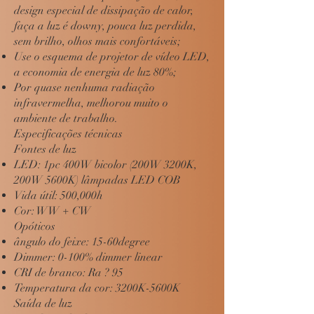
design especial de dissipação de calor,
faça a luz é downy, pouca luz perdida,
sem brilho, olhos mais confortáveis;
Use o esquema de projetor de vídeo LED,
a economia de energia de luz 80%;
Por quase nenhuma radiação
infravermelha, melhorou muito o
ambiente de trabalho.
Especificações técnicas
Fontes de luz
LED: 1pc 400W bicolor (200W 3200K,
200W 5600K) lâmpadas LED COB
Vida útil: 500,000h
Cor: WW + CW
Opóticos
ângulo do feixe: 15-60degree
Dimmer: 0-100% dimmer linear
CRI de branco: Ra ? 95
Temperatura da cor: 3200K-5600K
Saída de luz