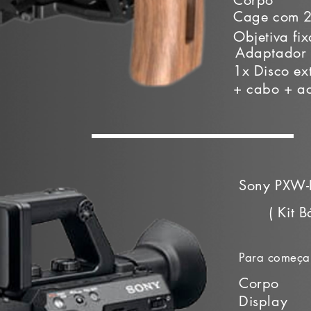
Corpo
Cage com 2
Objetiva fi
Adaptador
1x Disco ex
+ cabo + ac
Sony PXW-F
( Kit B
Para começar
Corpo
Display