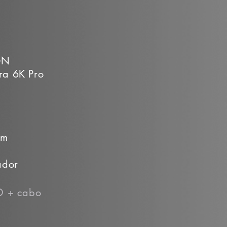
GN
ra 6K Pro
om
ador
SD + cabo