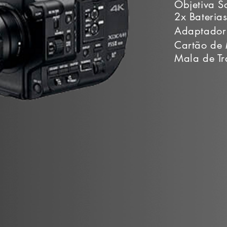
Objetiva 
2x Bateria
Adaptador
Cartão de
Mala de Tr