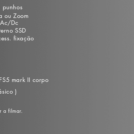
 punhos
xa ou Zoom
 Ac/Dc
terno SSD
ess. fixação
S5 mark II corpo
ásico )
 a filmar.