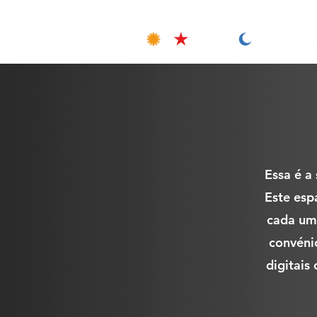
Essa é a
Este esp
cada uma
convéni
digitais