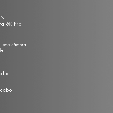
GN
ra 6K Pro
e uma câmera
de.
ador
 cabo