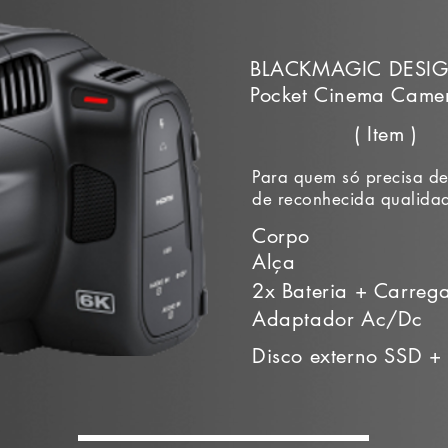
BLACKMAGIC DESI
Pocket Cinema Came
( Item )
Para quem só precisa d
de reconhecida qualida
Corpo
Alça
2x Bateria + Carreg
Adaptador Ac/Dc
Disco externo SSD +