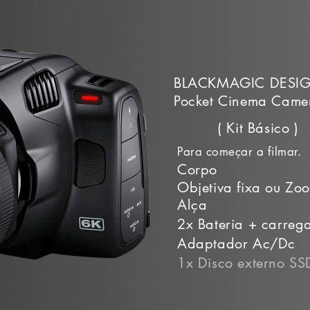
BLACKMAGIC DESI
Pocket Cinema Came
( Kit Básico )
Para começar a filmar.
Corpo
Objetiva fixa ou Zo
Alça
2x Bateria + carreg
Adaptador Ac/Dc
1x Disco externo S